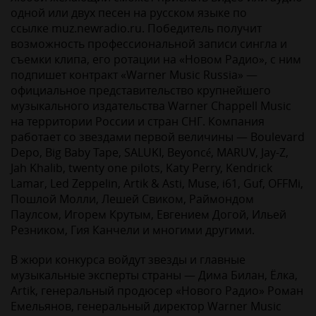
одной или двух песен на русском языке по
ссылке muz.newradio.ru. Победитель получит
возможность профессиональной записи сингла и
съемки клипа, его ротации на «Новом Радио», с ним
подпишет контракт «Warner Music Russia» —
официальное представительство крупнейшего
музыкального издательства Warner Chappell Music
на территории России и стран СНГ. Компания
работает со звездами первой величины — Boulevard
Depo, Big Baby Tape, SALUKI, Beyoncé, MARUV, Jay-Z,
Jah Khalib, twenty one pilots, Katy Perry, Kendrick
Lamar, Led Zeppelin, Artik & Asti, Muse, i61, Guf, OFFMi,
Пошлой Молли, Лешей Свиком, Раймондом
Паулсом, Игорем Крутым, Евгением Догой, Ильей
Резником, Гия Канчели и многими другими.
В жюри конкурса войдут звезды и главные
музыкальные эксперты страны — Дима Билан, Ёлка,
Artik, генеральный продюсер «Нового Радио» Роман
Емельянов, генеральный директор Warner Music