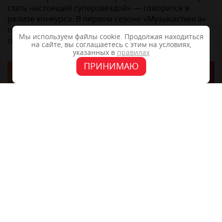
стать настоящей суперзвездой» — говорится в
релизе конкурса. В первом сезоне «Музыкастинга»
победу одержала Ai Mori – яркая и эмоциональная
Мы используем файлы cookie. Продолжая находиться
певица из города Шуи.
на сайте, вы соглашаетесь с этим на условиях,
указанных в
правилах
ПРИНИМАЮ