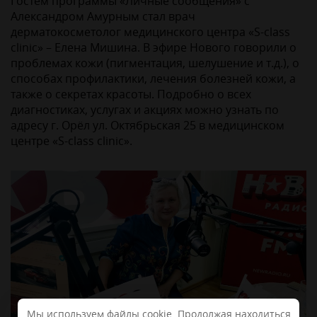
Гостем программы «Личные сообщения» с
Александром Амурным стал врач
дерматокосметолог медицинского центра «S-class
clinic» – Елена Мишина. В эфире Нового говорили о
проблемах кожи (пигментация, шелушение и т.д.), о
способах профилактики, лечения болезней кожи, а
также о секретах красоты. Подробно о всех
диагностиках, услугах и акциях можно узнать по
адресу г. Орёл ул. Октябрьская 25 в медицинском
центре «S-class clinic».
Мы используем файлы cookie. Продолжая находиться