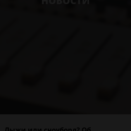
НОВОСТИ
Лыжи или сноуборд? Об