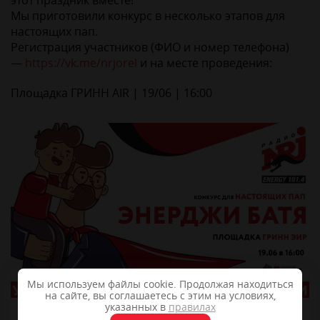
этот праздник вместе!
Мы приготовили конкурс в несколько этапов для
настоящих пап.
Регистрация участников (ФИО и номер телефона)
—
https://vk.me/nrjorel
и на месте проведения:
Площадка ГРИНН AIR | 19/06 | 16:00
Мы используем файлы cookie. Продолжая находиться
на сайте, вы соглашаетесь с этим на условиях,
указанных в
правилах