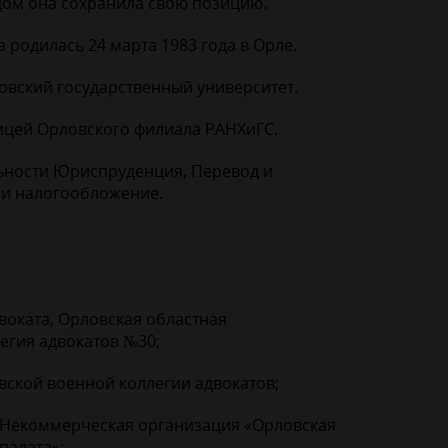
ом она сохранила свою позицию.
 родилась 24 марта 1983 года в Орле.
овский государственный университет.
ницей Орловского филиала РАНХиГС.
льности Юриспруденция, Перевод и
 и налогообложение.
воката, Орловская областная
егия адвокатов №30;
вской военной коллегии адвокатов;
, Некоммерческая организация «Орловская
палата»;