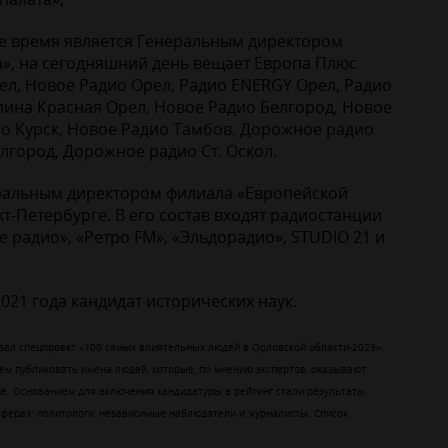
ее время является Генеральным директором
», на сегодняшний день вещает Европа Плюс
ел, Новое Радио Орел, Радио ENERGY Орел, Радио
алина Красная Орел, Новое Радио Белгород, Новое
о Курск, Новое Радио Тамбов, Дорожное радио
лгород, Дорожное радио Ст. Оскол.
еральным директором филиала «Европейской
т-Петербурге. В его состав входят радиостанции
 радио», «Ретро FM», «Эльдорадио», STUDIO 21 и
021 года кандидат исторических наук.
вал спецпроект «100 самых влиятельных людей в Орловской области-2023».
ем публиковать имена людей, которые, по мнению экспертов, оказывают
не. Основанием для включения кандидатуры в рейтинг стали результаты
сферах: политологи, независимые наблюдатели и журналисты. Список