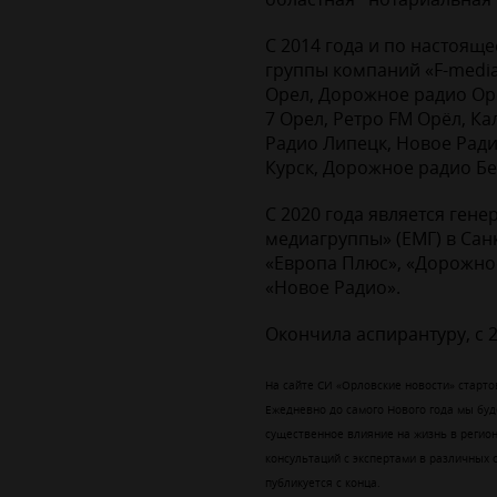
С 2014 года и по настоящ
группы компаний «F-media
Орел, Дорожное радио Ор
7 Орел, Ретро FM Орёл, К
Радио Липецк, Новое Ради
Курск, Дорожное радио Бе
С 2020 года является ген
медиагруппы» (ЕМГ) в Санк
«Европа Плюс», «Дорожное
«Новое Радио».
Окончила аспирантуру, с 2
На сайте СИ «Орловские новости» старто
Ежедневно до самого Нового года мы буд
существенное влияние на жизнь в регио
консультаций с экспертами в различных 
публикуется с конца.