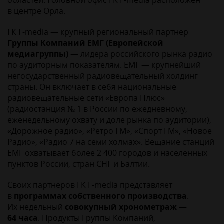
областей. Головной офис ГК F-media расположен
в центре Орла.
ГК F-media — крупный региональный партнер
Группы Компаний ЕМГ (Европейской
медиагруппы)
— лидера российского рынка радио
по аудиторным показателям. ЕМГ — крупнейший
негосударственный радиовещательный холдинг
страны. Он включает в себя национальные
радиовещательные сети «Европа Плюс»
(радиостанция № 1 в России по ежедневному,
еженедельному охвату и доле рынка по аудитории),
«Дорожное радио», «Ретро FM», «Спорт FM», «Новое
Радио», «Радио 7 на семи холмах». Вещание станций
ЕМГ охватывает более 2 400 городов и населенных
пунктов России, стран СНГ и Балтии.
Своих партнеров ГК F-media представляет
в
программах собственного производства
.
Их недельный
совокупный хронометраж —
64 часа
. Продукты Группы Компаний,