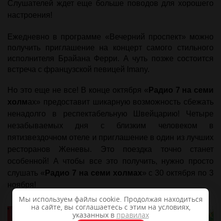
Слушателей ждет еще больше поводов для хорошего
настроения!
Ежедневно в программе «Вечерний проспект» можно
получить приглашение на концерт самого стильного
исполнителя Брайана Ферри. А чуть позже состоится
встреча с французской певицей Imany.
Но это еще не все! В конце октября «
Радио 7
на семи
холм
ах» предоставит шикарную возможность сбежать
ненадолго в респектабельную Швейцарию! Четыре
незабываемых дня с близким человеком в
пятизвездочном отеле и приглашение в один из лучших
ресторанов Женевы. Это поездка точно станет
особенной! А чтобы все это получить, нужно просто
слушать «
Радио 7 на семи холмах
» с 30 октября по 3
ноября!
Мы используем файлы cookie. Продолжая находиться
на сайте, вы соглашаетесь с этим на условиях,
указанных в
правилах