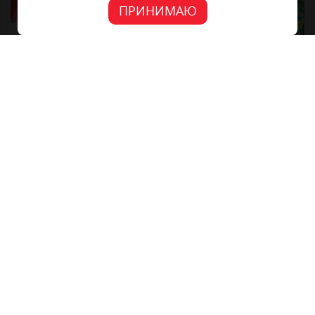
ПРИНИМАЮ
+7 (4862) 48-40-04
302028, г.Орёл, ул. 2-Посадская 14, офис 11
info@f-mediagroup.ru