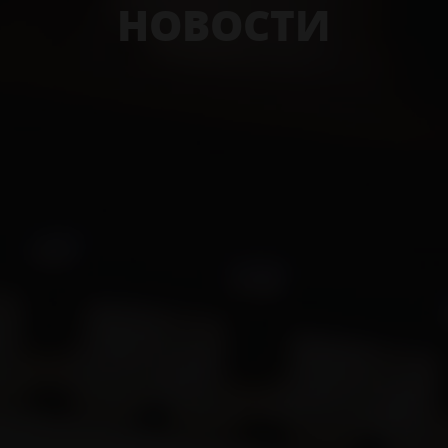
НОВОСТИ