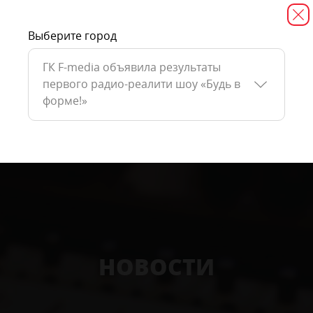
Выберите город
ГК F-media объявила результаты
первого радио-реалити шоу «Будь в
форме!»
НОВОСТИ