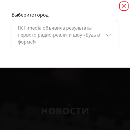
Выберите город
ГК F-media объявила результаты
первого радио-реалити шоу «Будь в
форме!»
НОВОСТИ