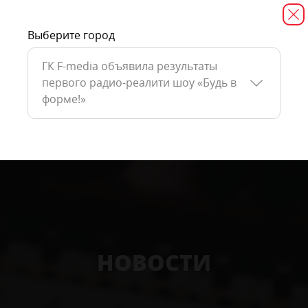
Выберите город
ГК F-media объявила результаты
первого радио-реалити шоу «Будь в
форме!»
НОВОСТИ