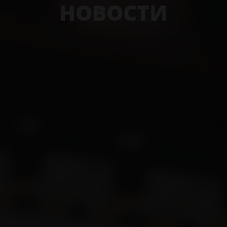
НОВОСТИ