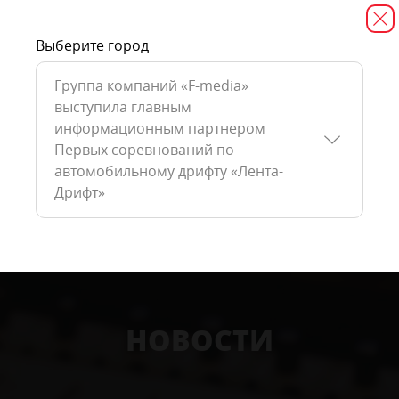
Выберите город
Группа компаний «F-media»
выступила главным
информационным партнером
Первых соревнований по
автомобильному дрифту «Лента-
Дрифт»
НОВОСТИ