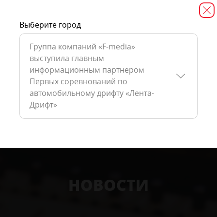
Выберите город
Группа компаний «F-media»
выступила главным
информационным партнером
Первых соревнований по
автомобильному дрифту «Лента-
Дрифт»
НОВОСТИ