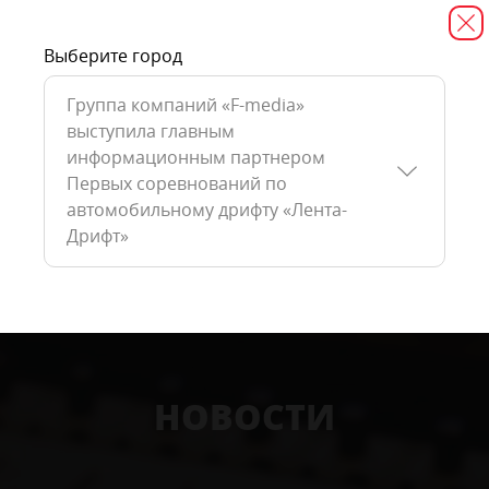
Выберите город
Группа компаний «F-media»
выступила главным
информационным партнером
Первых соревнований по
автомобильному дрифту «Лента-
Дрифт»
НОВОСТИ