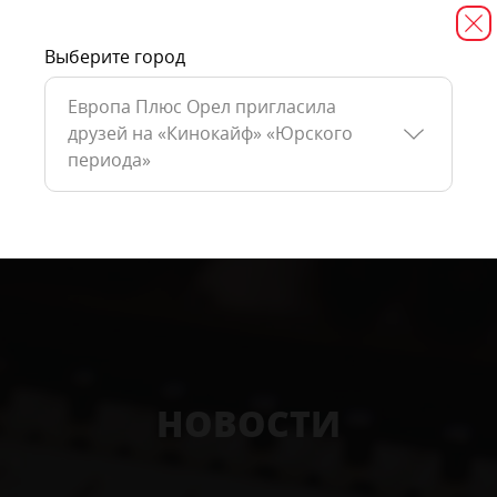
Выберите город
Европа Плюс Орел пригласила
друзей на «Кинокайф» «Юрского
периода»
НОВОСТИ