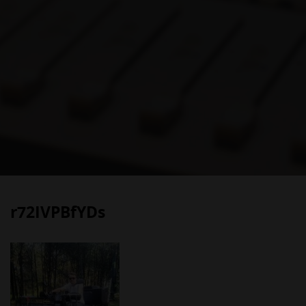
r72IVPBfYDs