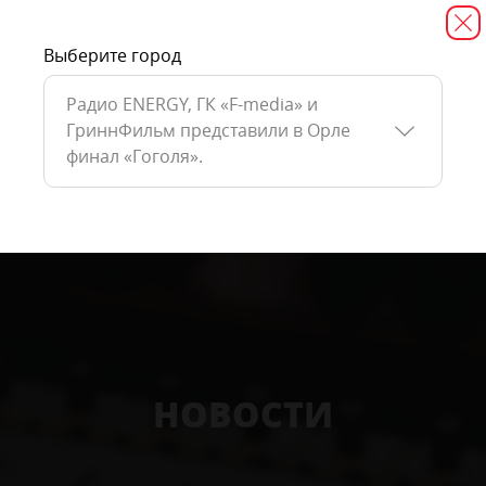
Выберите город
Радио ENERGY, ГК «F-media» и
ГриннФильм представили в Орле
финал «Гоголя».
НОВОСТИ