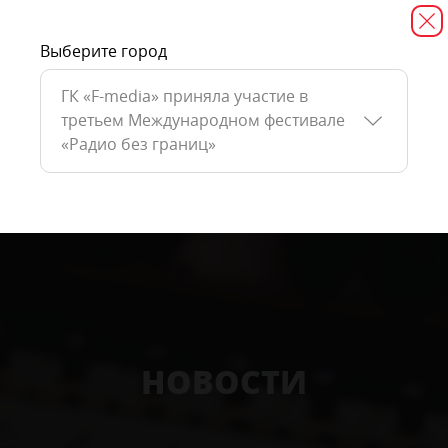
Выберите город
ГК «F-media» приняла участие в
третьем Международном фестивале
«Радио без границ»
НОВОСТИ