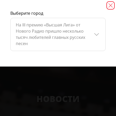
Выберите город
На III премию «Высшая Лига» от
Нового Радио пришло несколько
тысяч любителей главных русских
песен
НОВОСТИ