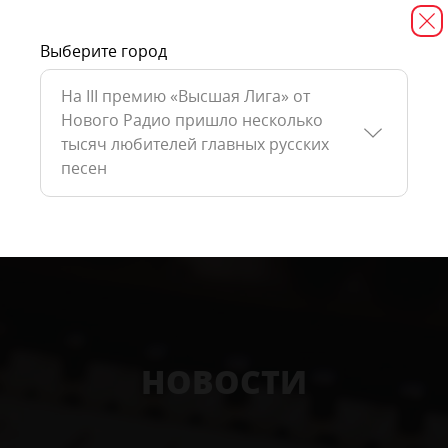
Выберите город
На III премию «Высшая Лига» от
Нового Радио пришло несколько
тысяч любителей главных русских
песен
НОВОСТИ