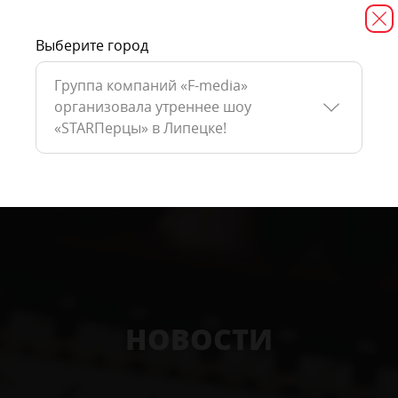
Выберите город
Группа компаний «F-media»
организовала утреннее шоу
«STARПерцы» в Липецке!
НОВОСТИ