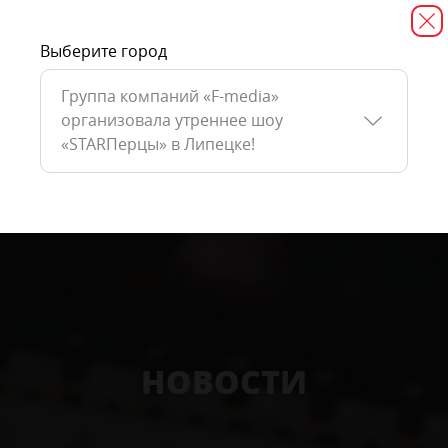
Выберите город
Группа компаний «F-media»
организовала утреннее шоу
«STARПерцы» в Липецке!
НОВОСТИ