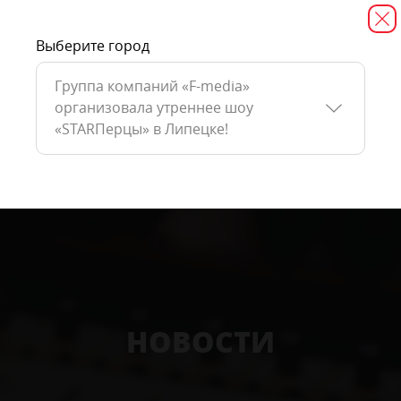
Выберите город
Группа компаний «F-media»
организовала утреннее шоу
«STARПерцы» в Липецке!
НОВОСТИ