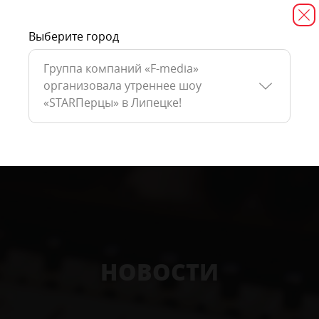
Выберите город
Группа компаний «F-media»
организовала утреннее шоу
«STARПерцы» в Липецке!
НОВОСТИ