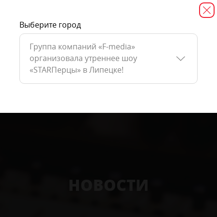
Выберите город
Группа компаний «F-media»
организовала утреннее шоу
«STARПерцы» в Липецке!
НОВОСТИ