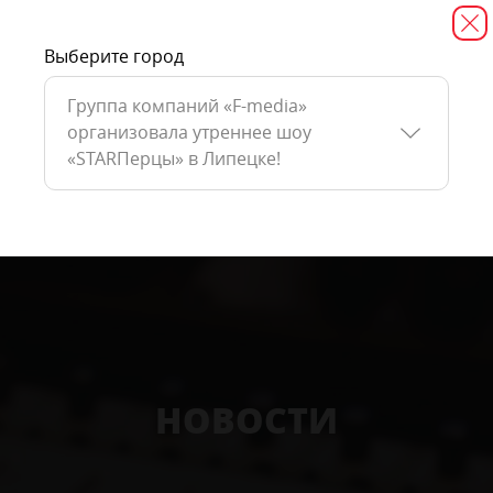
Выберите город
Группа компаний «F-media»
организовала утреннее шоу
«STARПерцы» в Липецке!
НОВОСТИ