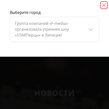
Выберите город
Группа компаний «F-media»
организовала утреннее шоу
«STARПерцы» в Липецке!
НОВОСТИ