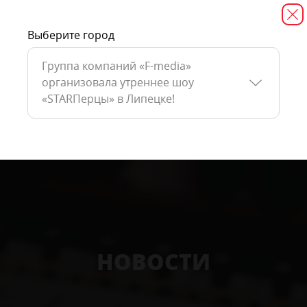
Выберите город
Группа компаний «F-media»
организовала утреннее шоу
«STARПерцы» в Липецке!
НОВОСТИ