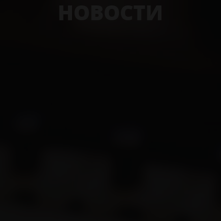
НОВОСТИ