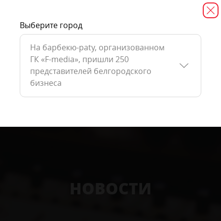
Выберите город
На барбекю-paty, организованном
ГК «F-media», пришли 250
представителей белгородского
бизнеса
НОВОСТИ