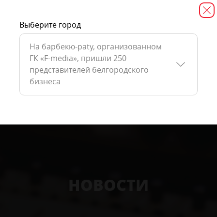
Выберите город
На барбекю-paty, организованном
ГК «F-media», пришли 250
представителей белгородского
бизнеса
НОВОСТИ