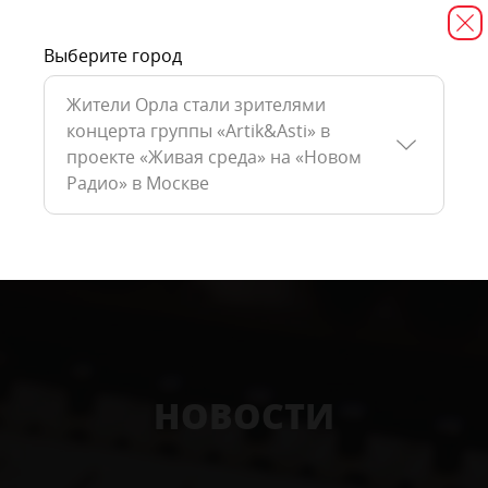
Выберите город
Жители Орла стали зрителями
концерта группы «Artik&Asti» в
проекте «Живая среда» на «Новом
Радио» в Москве
НОВОСТИ