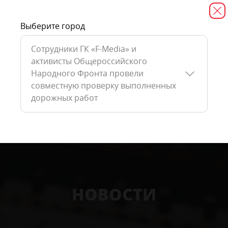
Выберите город
Сотрудники ГК «F-Media» и
активисты Общероссийского
Народного Фронта провели
совместную проверку выполненных
дорожных работ
НОВОСТИ