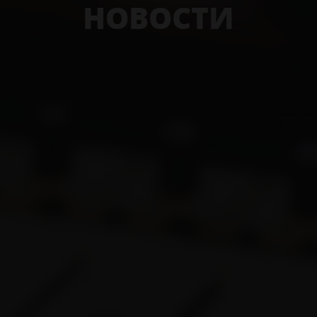
НОВОСТИ