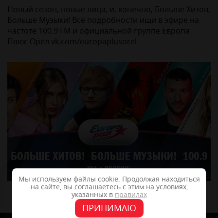
Новый сезон, новые лица, и, конечно, Больше Хитов,
Больше Музыки! Все подробности ищи в эфире на
частоте 100.9 FM и официальной группе Европа
Плюс Орёл vk.com/europaplusorel
Мы используем файлы cookie. Продолжая находиться
на сайте, вы соглашаетесь с этим на условиях,
указанных в
правилах
ПРИНИМАЮ