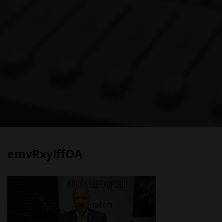
emvRxyIffOA