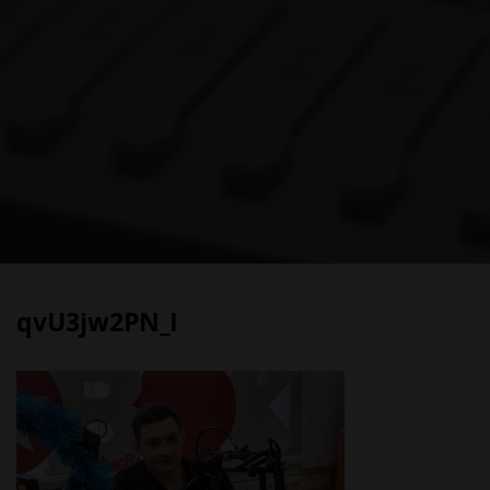
qvU3jw2PN_I