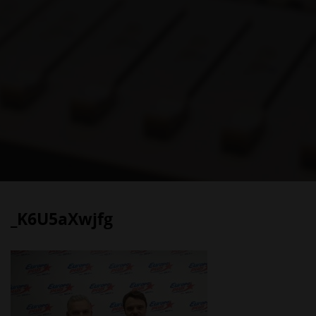
_K6U5aXwjfg