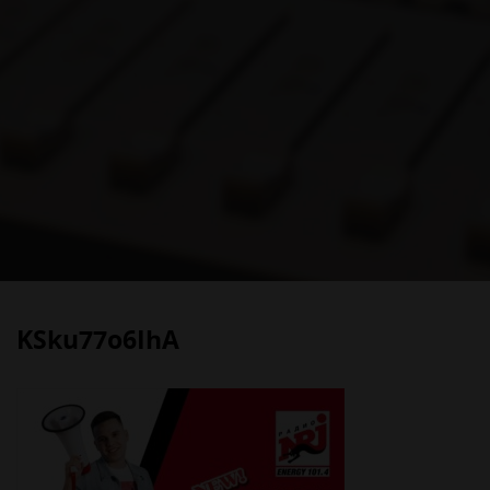
KSku77o6IhA