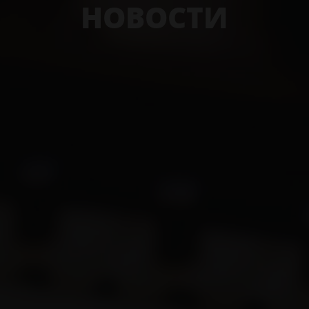
НОВОСТИ